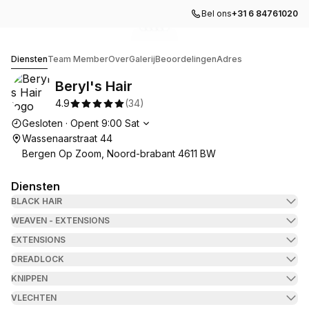
Bel ons
+31 6 84761020
Ga naar galerijafbeelding
Ga naar galerijafbeelding
Ga naar galerijafbeelding
Ga naar galerijafbeelding
Ga naar galerijafbeelding
1
2
3
4
5
Beryl's Hair
Diensten
Team Member
Over
Galerij
Beoordelingen
Adres
Beryl's Hair
4.9
(
34
)
Openingstijden
Gesloten
·
Opent
9:00
Sat
Wassenaarstraat 44
Bergen Op Zoom, Noord-brabant 4611 BW
Diensten
BLACK HAIR
WEAVEN - EXTENSIONS
EXTENSIONS
DREADLOCK
KNIPPEN
VLECHTEN