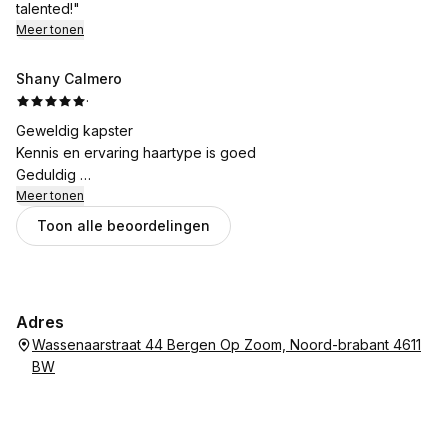
talented!"
Meer tonen
Shany Calmero
·
Geweldig kapster
Kennis en ervaring haartype is goed
Geduldig
Behandeling bespreekbaar
Meer tonen
Handel naar wens van de klant
Toon alle beoordelingen
Adres
Wassenaarstraat 44 Bergen Op Zoom, Noord-brabant 4611
BW