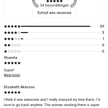
34 beoordelingen
Schrijf een recensie
30
3
1
0
0
Shamila
·
Super!
Meer tonen
Elizabeth Akácsos
·
I think it was awesome and I really enjoyed my time there. I'd
love to go back anytime. The woman working there is super