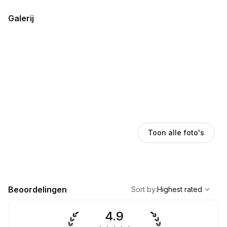
Galerij
Toon alle foto's
,
Highest rated
Sort
Beoordelingen
Sort by
:
Highest rated
4.9